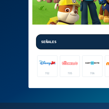
SEÑALES
702
705
706