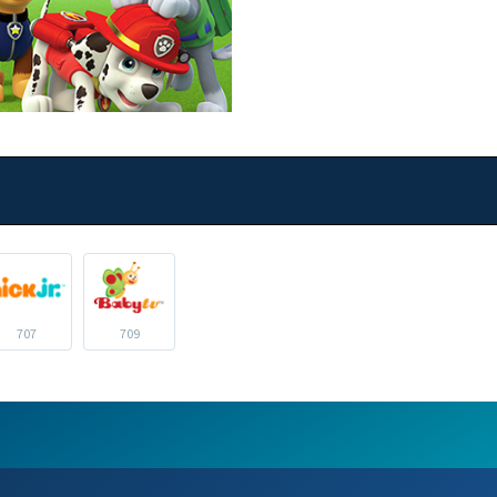
707
709